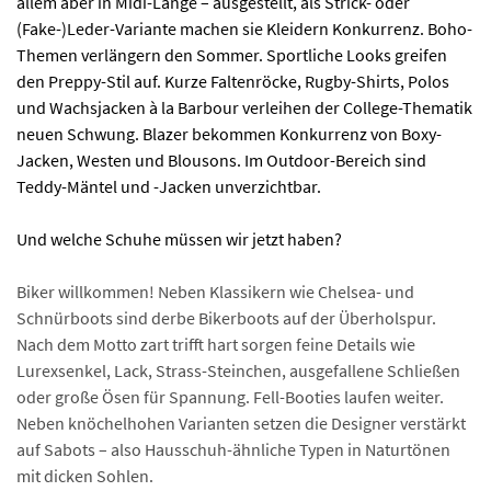
allem aber in Midi-Länge – ausgestellt, als Strick- oder
(Fake-)Leder-Variante machen sie Kleidern Konkurrenz. Boho-
Themen verlängern den Sommer. Sportliche Looks greifen
den Preppy-Stil auf. Kurze Faltenröcke, Rugby-Shirts, Polos
und Wachsjacken à la Barbour verleihen der College-Thematik
neuen Schwung. Blazer bekommen Konkurrenz von Boxy-
Jacken, Westen und Blousons. Im Outdoor-Bereich sind
Teddy-Mäntel und -Jacken unverzichtbar.
Und welche Schuhe müssen wir jetzt haben?
Biker willkommen! Neben Klassikern wie Chelsea- und
Schnürboots sind derbe Bikerboots auf der Überholspur.
Nach dem Motto zart trifft hart sorgen feine Details wie
Lurexsenkel, Lack, Strass-Steinchen, ausgefallene Schließen
oder große Ösen für Spannung. Fell-Booties laufen weiter.
Neben knöchelhohen Varianten setzen die Designer verstärkt
auf Sabots – also Hausschuh-ähnliche Typen in Naturtönen
mit dicken Sohlen.