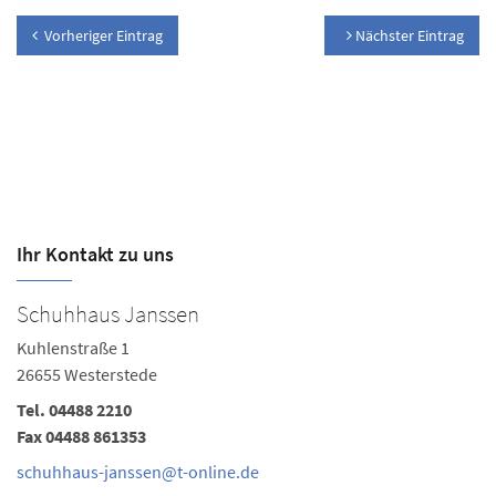
Vorheriger Eintrag
Nächster Eintrag
Ihr Kontakt zu uns
Schuhhaus Janssen
S
Kuhlenstraße 1
Pe
26655 Westerstede
26
Tel.
04488 2210
Te
Fax 04488 861353
s
schuhhaus-janssen@t-online.de
Ö