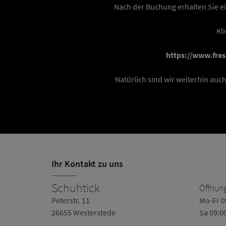
Nach der Buchung erhalten Sie ei
Kl
https://www.fre
Natürlich sind wir weiterhin auc
Ihr Kontakt zu uns
Schuhtick
Öffnung
0-18:30
Peterstr. 11
Mo-Fr 0
26655 Westerstede
Sa 09:0