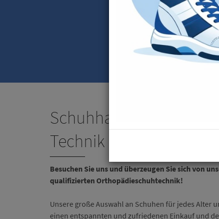
Schuhhaus Janssen Ort
Technik
Besuchen Sie uns und überzeugen Sie sich von u
qualifizierten Orthopädieschuhtechnik!
Unsere große Auswahl an Schuhen für jedes Alter u
einen entspannten und zufriedenen Einkauf und de