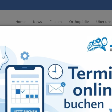
Home
News
Filialen
Orthopädie
Über uns
kommen
ssen