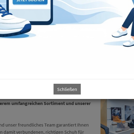
hopädie Schuh &
Schließen
nserem umfangreichen Sortiment und unserer
nd unser freundliches Team garantiert Ihnen
n damit verbundenen, richtigen Schuh für