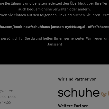
ne Bestätigung und behalten jederzeit den Überblick über Ihre Ter
auch bequem online verwalten oder ändern.
icken Sie einfach auf den folgenden Link und buchen Sie Ihren Term
sha.com/book-now/schuhhaus-janssen-ny644zuq/all-offer?share
h persönlich für Sie da und helfen Ihnen gerne weiter. Wir freuen 
Janssen!
Wir sind Partner von
Schuhhaus Janssen
szeiten
9:00-18:00
Ostertorstraße 81
0-14:00
26670 Uplengen
Weitere Partner