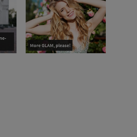
ne-
More GLAM, please!