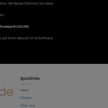
mine. Bei Bedarf können Sie diese
in:
=true&pId=251390
uns auf Ihren Besuch im Schuhhaus
Quicklinks
Schuhhaus J
Öffnungszeiten
News
Mo-Fr 08:30-12:30, 14:00-18:00
Kuhlenstraße 1
Filialen
Sa 08:30-13:00
26655 Westerstede
Über uns