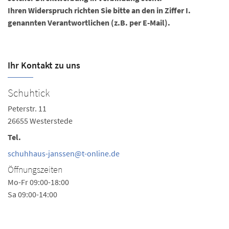
Ihren Widerspruch richten Sie bitte an den in Ziffer I.
genannten Verantwortlichen (z.B. per E-Mail).
Ihr Kontakt zu uns
Schuhtick
S
Peterstr. 11
Os
26655 Westerstede
2
Tel.
Te
schuhhaus-janssen@t-online.de
S
Öffnungszeiten
Ö
Mo-Fr 09:00-18:00
Mo
Sa 09:00-14:00
Sa