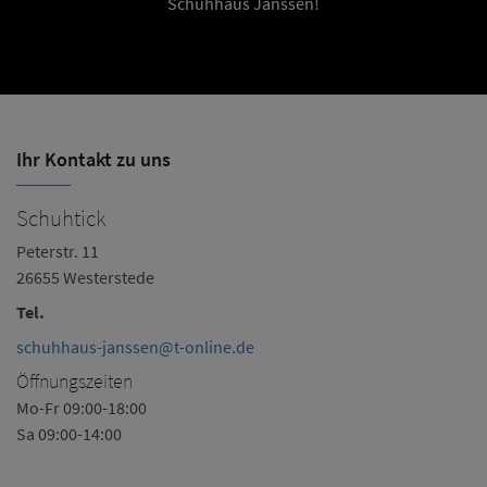
Schuhhaus Janssen!
Ihr Kontakt zu uns
Schuhtick
S
Peterstr. 11
Os
26655 Westerstede
2
Tel.
Te
schuhhaus-janssen@t-online.de
S
Öffnungszeiten
Ö
Mo-Fr 09:00-18:00
Mo
Sa 09:00-14:00
Sa