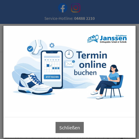
Service-Hotline:
04488 2210
Schuhhaus Janssen Orthopädie Schuh &
Technik
Besuchen Sie uns und überzeugen Sie sich von unserem
umfangreichen Sortiment und unserer qualifizierten
Orthopädieschuhtechnik!
Unsere große Auswahl an Schuhen für jedes Alter und unser
Schließen
freundliches Team garantiert Ihnen einen entspannten und
zufriedenen Einkauf und den damit verbundenen, richtigen